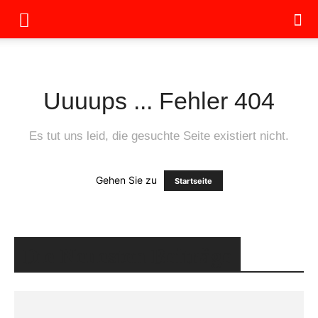
Uuuups ... Fehler 404
Es tut uns leid, die gesuchte Seite existiert nicht.
Gehen Sie zu
Startseite
Die Neuesten Beiträge