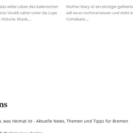
 das wilde Leben des italienischen
Mother Mary ist ein einstiger gefeiert
io Vivaldi näher unter die Lupe
will sie es nochmal wissen und steht 
istorie, Musik,...
Comeback,...
ns
n, was Heimat ist - Aktuelle News, Themen und Tipps für Bremen