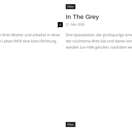
Film
In The Grey
21. Mai 2026
0
 ihrer Mutter und arbeitet in einer
Drei Spezialisten, der großspurige Am
m Leben fehlt eine klare Richtung,
der nüchterne Brite Sid und deren Ver
werden zur Hilfe gerufen, nachdem ein
Film