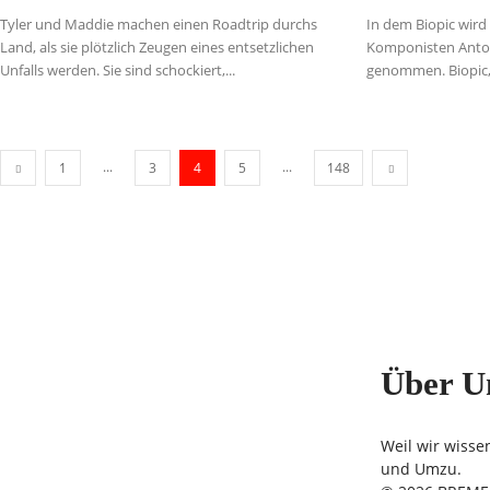
Tyler und Maddie machen einen Roadtrip durchs
In dem Biopic wird
Land, als sie plötzlich Zeugen eines entsetzlichen
Komponisten Antoin
Unfalls werden. Sie sind schockiert,...
genommen. Biopic, H
...
...
1
3
4
5
148
Über U
Weil wir wisse
und Umzu.