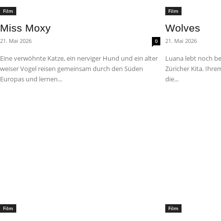
Film
Film
Miss Moxy
Wolves
21. Mai 2026
21. Mai 2026
0
Eine verwöhnte Katze, ein nerviger Hund und ein alter
Luana lebt noch bei
weiser Vogel reisen gemeinsam durch den Süden
Züricher Kita. Ihre
Europas und lernen...
die...
Film
Film