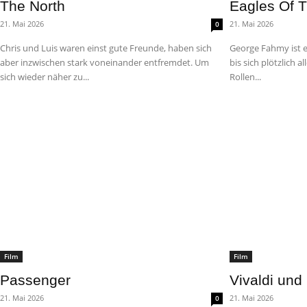
The North
Eagles Of 
21. Mai 2026
21. Mai 2026
0
Chris und Luis waren einst gute Freunde, haben sich
George Fahmy ist ei
aber inzwischen stark voneinander entfremdet. Um
bis sich plötzlich 
sich wieder näher zu...
Rollen...
Film
Film
Passenger
Vivaldi und
21. Mai 2026
21. Mai 2026
0