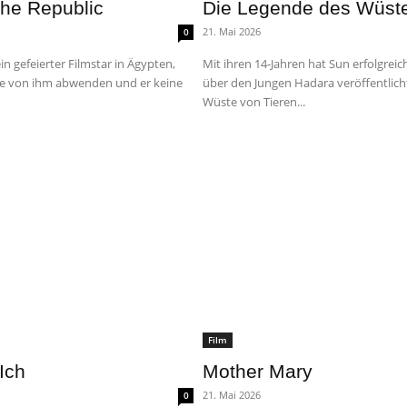
The Republic
Die Legende des Wüst
21. Mai 2026
0
n gefeierter Filmstar in Ägypten,
Mit ihren 14-Jahren hat Sun erfolgreic
alle von ihm abwenden und er keine
über den Jungen Hadara veröffentlicht
Wüste von Tieren...
Film
 Ich
Mother Mary
21. Mai 2026
0