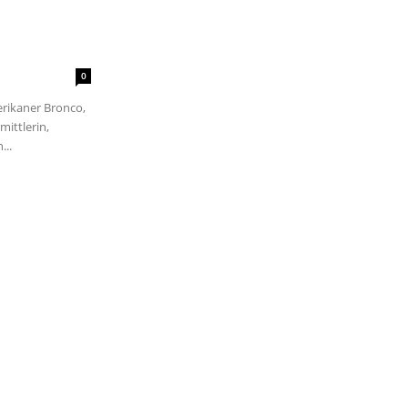
0
erikaner Bronco,
mittlerin,
...