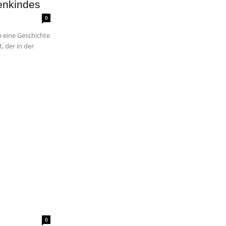
enkindes
0
h eine Geschichte
, der in der
0