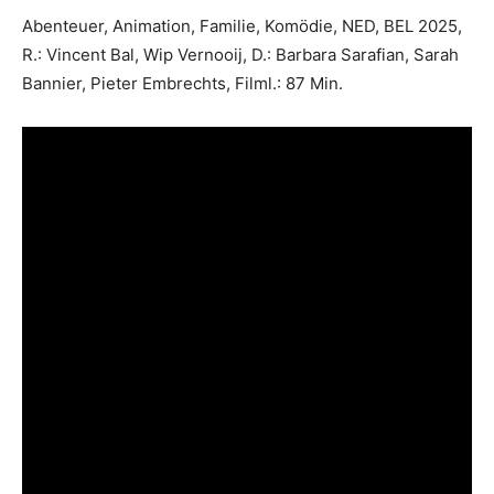
Abenteuer, Animation, Familie, Komödie, NED, BEL 2025,
R.: Vincent Bal, Wip Vernooij, D.: Barbara Sarafian, Sarah
Bannier, Pieter Embrechts, Filml.: 87 Min.