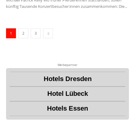
Michael Patrick Kelly Wo früher Pferderennen stattfanden, sollen
künftig Tausende Konzertbesucher:innen zusammenkommen: Die...
1
2
3
Werbepartner
Hotels Dresden
Hotel Lübeck
Hotels Essen