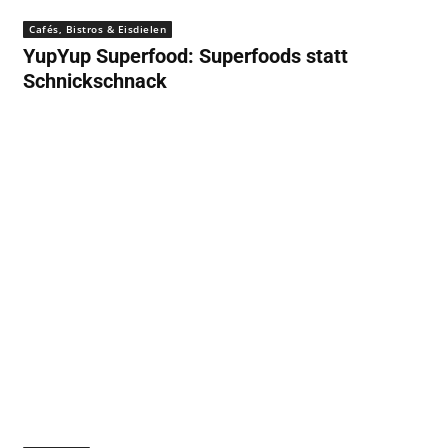
Cafés, Bistros & Eisdielen
YupYup Superfood: Superfoods statt
Schnickschnack