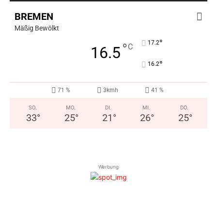
BREMEN
Mäßig Bewölkt
°
17.2
°
C
16.5
°
16.2
71 %
3kmh
41 %
SO.
MO.
DI.
MI.
DO.
33
°
25
°
21
°
26
°
25
°
Werbung