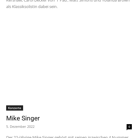
Kershaw, Carol Decker von ‘T ́Pau’, Matt Simons und Yolanda Brown
als Klassiksolistin dabei sein.
Konzerte
Mike Singer
5. Dezember 2022
0
Der 22-jährige Mike Singer gehört mit seinen inzwischen 4 Nummer