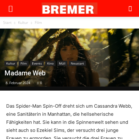
Start
Kultur
Film
Kultur
Film
Events
Kino
Müll
Neustart
Madame Web
8. Februar 2024
0
Das Spider-Man Spin-Off dreht sich um Cassandra Webb,
eine Sanitäterin in Manhattan, die hellseherische
Fähigkeiten hat. Sie kann in die Spinnenwelt sehen und
sieht auch so Ezekiel Sims, der versucht drei junge
Frauen zu ermorden. Sie versucht die drei Frauen zu