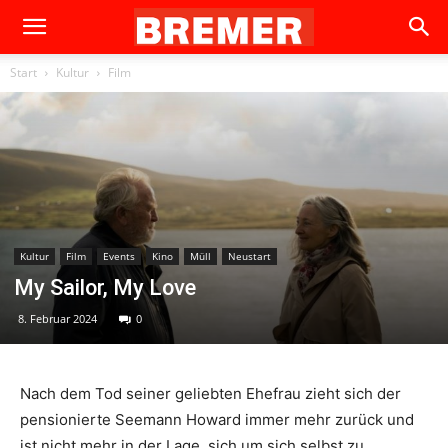
Start
Kultur
Film
Kultur
Film
Events
Kino
Müll
Neustart
My Sailor, My Love
8. Februar 2024
0
Nach dem Tod seiner geliebten Ehefrau zieht sich der
pensionierte Seemann Howard immer mehr zurück und
ist nicht mehr in der Lage, sich um sich selbst zu