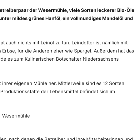
etreiberpaar der Wesermühle, viele Sorten leckerer Bio-Öle
runter mildes grünes Hanföl, ein vollmundiges Mandelöl und
at auch nichts mit Leinöl zu tun. Leindotter ist nämlich mit
 Erbse, für die Anderen eher wie Spargel. Außerdem hat das
rde es zum Kulinarischen Botschafter Niedersachsens
t ihrer eigenen Mühle her. Mittlerweile sind es 12 Sorten.
roduktionsstätte der Lebensmittel befindet sich im
rien, nach denen die Betreiber und ihre Mitarbeiterinnen und