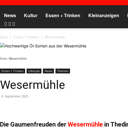
News
Kultur
Essen + Trinken
Kleinanzeigen
Start
Essen + Trinken
Wesermühle
Foto: Wesermühle
Essen + Trinken
Lifestyle
News
Themen
Wesermühle
9. September 2025
Die Gaumenfreuden der
Wesermühle
in Thed