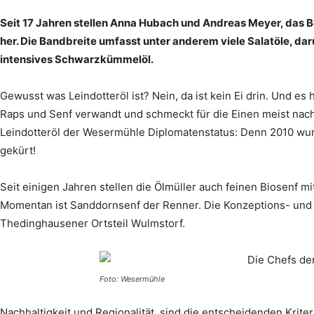
Seit 17 Jahren stellen Anna Hubach und Andreas Meyer, das B
her. Die Bandbreite umfasst unter anderem viele Salatöle, da
intensives Schwarzkümmelöl.
Gewusst was Leindotteröl ist? Nein, da ist kein Ei drin. Und es h
Raps und Senf verwandt und schmeckt für die Einen meist nach
Leindotteröl der Wesermühle Diplomatenstatus: Denn 2010 wu
gekürt!
Seit einigen Jahren stellen die Ölmüller auch feinen Biosenf mi
Momentan ist Sanddornsenf der Renner. Die Konzeptions- und P
Thedinghausener Ortsteil Wulmstorf.
Foto: Wesermühle
Nachhaltigkeit und Regionalität, sind die entscheidenden Krite