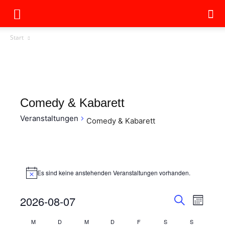
Start
Comedy & Kabarett
Veranstaltungen
Comedy & Kabarett
Veranstaltungen
Es sind keine anstehenden Veranstaltungen vorhanden.
Hinweis
2026-08-07
Veran
Veransta
Monat
Suche
Ansic
Datum
Suche
M
D
M
D
F
Freitag
S
Samstag
S
Sonntag