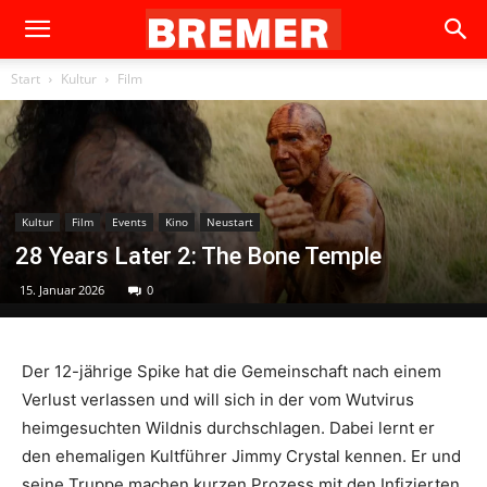
Start
Kultur
Film
Kultur
Film
Events
Kino
Neustart
28 Years Later 2: The Bone Temple
15. Januar 2026
0
Der 12-jährige Spike hat die Gemeinschaft nach einem
Verlust verlassen und will sich in der vom Wutvirus
heimgesuchten Wildnis durchschlagen. Dabei lernt er
den ehemaligen Kultführer Jimmy Crystal kennen. Er und
seine Truppe machen kurzen Prozess mit den Infizierten