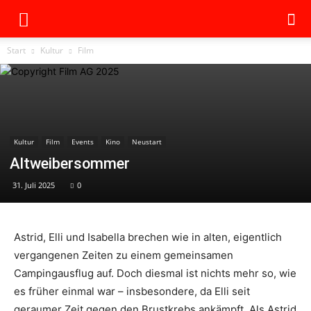
Start
Kultur
Film
Kultur
Film
Events
Kino
Neustart
Altweibersommer
31. Juli 2025
0
Astrid, Elli und Isabella brechen wie in alten, eigentlich
vergangenen Zeiten zu einem gemeinsamen
Campingausflug auf. Doch diesmal ist nichts mehr so, wie
es früher einmal war – insbesondere, da Elli seit
geraumer Zeit gegen den Brustkrebs ankämpft. Als Astrid