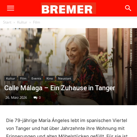
Start
Kultur
Film
Kultur
Film
Events
Kino
Neustart
Calle Málaga – Ein Zuhause in Tanger
26. März 2026
0
Die 79-jährige María Ángeles lebt im spanischen Viertel
von Tanger und hat über Jahrzehnte ihre Wohnung mit
Erinnerungen und alten Möbelstücken gefüllt. Für sie ist