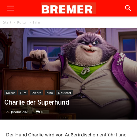
Start
Kultur
Film
Kultur
Film
Events
Kino
Neustart
Charlie der Superhund
29. Januar 2026
0
Der Hund Charlie wird von Außerirdischen entführt und