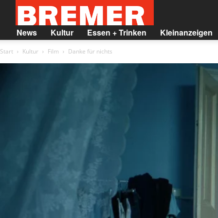
BREMER
News
Kultur
Essen + Trinken
Kleinanzeigen
Start
Kultur
Film
Danke für nichts