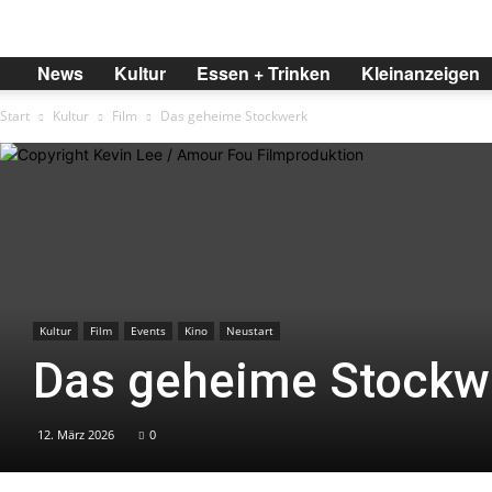
BREMER
News
Kultur
Essen + Trinken
Kleinanzeigen
Start
Kultur
Film
Das geheime Stockwerk
Kultur
Film
Events
Kino
Neustart
Das geheime Stockw
12. März 2026
0