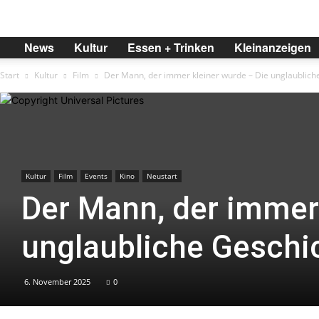
BREMER
News
Kultur
Essen + Trinken
Kleinanzeigen
Start
Kultur
Film
Der Mann, der immer kleiner wurde – Die unglaubliche
Kultur
Film
Events
Kino
Neustart
Der Mann, der immer 
unglaubliche Geschic
6. November 2025
0