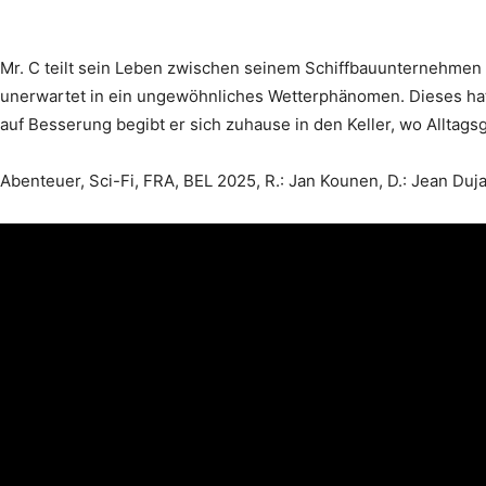
Mr. C teilt sein Leben zwischen seinem Schiffbauunternehmen 
unerwartet in ein ungewöhnliches Wetterphänomen. Dieses hat 
auf Besserung begibt er sich zuhause in den Keller, wo Alltag
Abenteuer, Sci-Fi, FRA, BEL 2025, R.: Jan Kounen, D.: Jean Duj