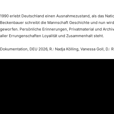
1990 erlebt Deutschland einen Ausnahmezustand, als das Nation
Beckenbauer schreibt die Mannschaft Geschichte und nun wird
geworfen. Persönliche Erinnerungen, Privatmaterial und Archi
aller Errungenschaften Loyalität und Zusammenhalt steht.
Dokumentation, DEU 2026, R.: Nadja Kölling, Vanessa Goll, D.: R