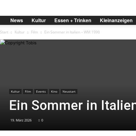
BREMER
News
Kultur
Essen + Trinken
Kleinanzeigen
Start
Kultur
Film
Ein Sommer in Italien – WM 1990
Kultur
Film
Events
Kino
Neustart
Ein Sommer in Itali
19. März 2026
0