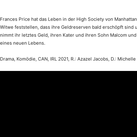
Frances Price hat das Leben in der High Society von Manhatta
Witwe feststellen, dass ihre Geldreserven bald erschöpft sind 
nimmt ihr letztes Geld, ihren Kater und ihren Sohn Malcom und 
eines neuen Lebens.
Drama, Komödie, CAN, IRL 2021, R.: Azazel Jacobs, D.: Michelle P