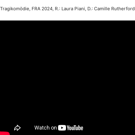
Tragikomödie, FRA 2024, R.: Laura Piani, D.: Camille Rutherford,