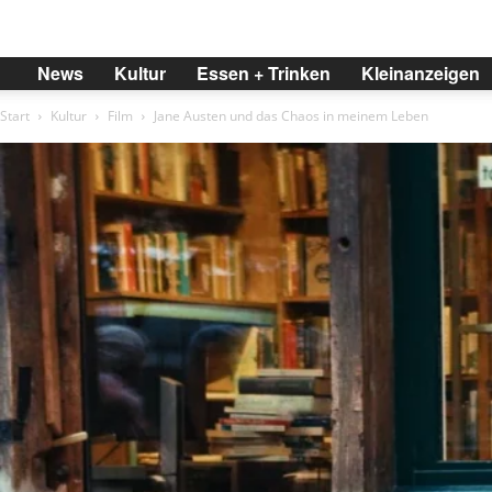
BREMER
News
Kultur
Essen + Trinken
Kleinanzeigen
Start
Kultur
Film
Jane Austen und das Chaos in meinem Leben