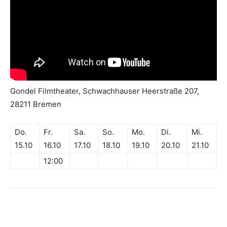
Gondel Filmtheater, Schwachhauser Heerstraße 207,
28211 Bremen
Do.
Fr.
Sa.
So.
Mo.
Di.
Mi.
15.10
16.10
17.10
18.10
19.10
20.10
21.10
12:00