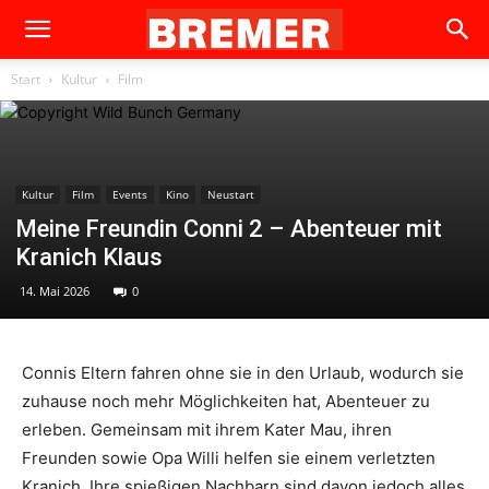
Start
Kultur
Film
Kultur
Film
Events
Kino
Neustart
Meine Freundin Conni 2 – Abenteuer mit
Kranich Klaus
14. Mai 2026
0
Connis Eltern fahren ohne sie in den Urlaub, wodurch sie
zuhause noch mehr Möglichkeiten hat, Abenteuer zu
erleben. Gemeinsam mit ihrem Kater Mau, ihren
Freunden sowie Opa Willi helfen sie einem verletzten
Kranich. Ihre spießigen Nachbarn sind davon jedoch alles