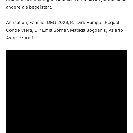
andere als begeistert.
Animation, Familie, DEU 2026, R.: Dirk Hampel, Raquel
Conde Viera, D. : Emia Börner, Matilda Bogdanis, Valerio
Asteri Murati