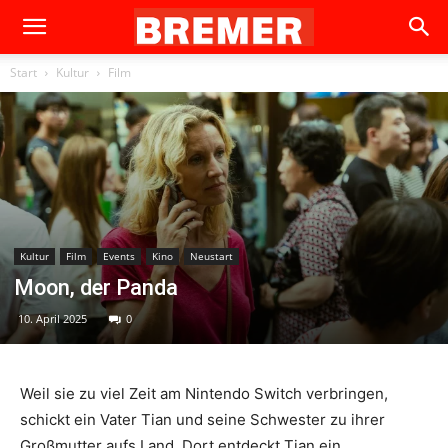
Start
Kultur
Film
Kultur
Film
Events
Kino
Neustart
Moon, der Panda
10. April 2025
0
Weil sie zu viel Zeit am Nintendo Switch verbringen,
schickt ein Vater Tian und seine Schwester zu ihrer
Großmutter aufs Land. Dort entdeckt Tian ein