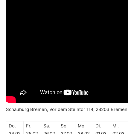
Schauburg Bremen, Vor dem Steintor 114, 28203 Bremen
Do.
Fr.
Sa.
So.
Mo.
Di.
Mi.
24.02
25.02
26.02
27.02
28.02
01.03
02.03