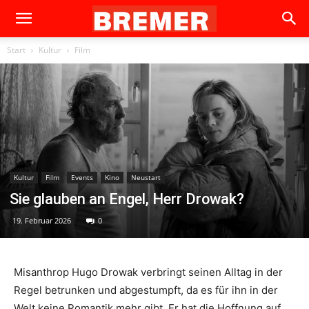
Start
Kultur
Film
Kultur
Film
Events
Kino
Neustart
Sie glauben an Engel, Herr Drowak?
19. Februar 2026
0
Misanthrop Hugo Drowak verbringt seinen Alltag in der
Regel betrunken und abgestumpft, da es für ihn in der
Welt keine Romantik mehr gibt. Er hat die Hoffnung auf