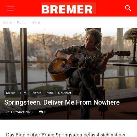
Start
Kultur
Film
Kultur
Film
Events
Kino
Neustart
Springsteen. Deliver Me From Nowhere
23. Oktober 2025
0
Das Biopic über Bruce Springsteen befasst sich mit der