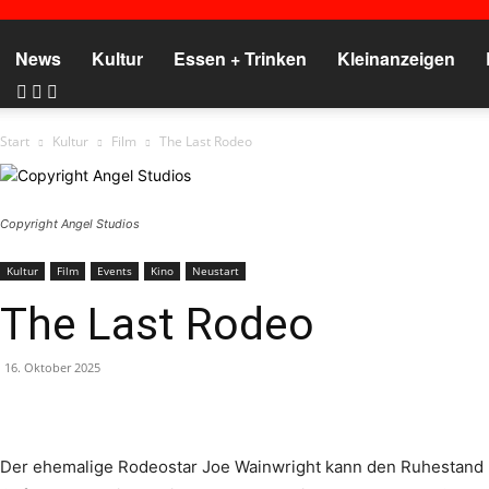
News
Kultur
Essen + Trinken
Kleinanzeigen
Start
Kultur
Film
The Last Rodeo
Copyright Angel Studios
Kultur
Film
Events
Kino
Neustart
The Last Rodeo
16. Oktober 2025
Der ehemalige Rodeostar Joe Wainwright kann den Ruhestand n