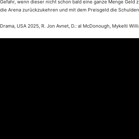
Gefahr, wenn dieser nicht schon bald eine ganze Menge Geld zu
die Arena zurückzukehren und mit dem Preisgeld die Schulden
Drama, USA 2025, R. Jon Avnet, D.: al McDonough, Mykelti Willi