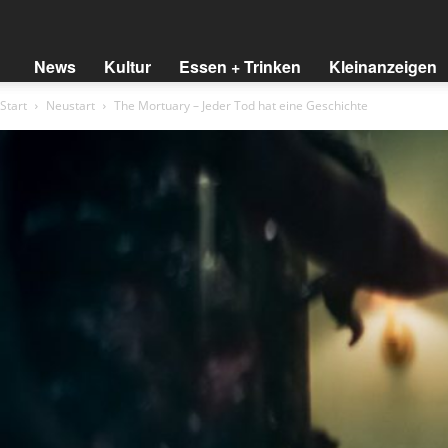
BREMER
News
Kultur
Essen + Trinken
Kleinanzeigen
Start
Neustart
The Mortuary – Jeder Tod hat eine Geschichte