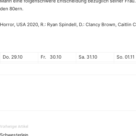
Mann eine folgenschwere Entscheidung bezüglich seiner Frau. 
den 80ern.
Horror, USA 2020, R.: Ryan Spindell, D.: Clancy Brown, Caitlin Cu
Do. 29.10
Fr. 30.10
Sa. 31.10
So. 01.11
Vorheriger Artikel
Schwesterlein