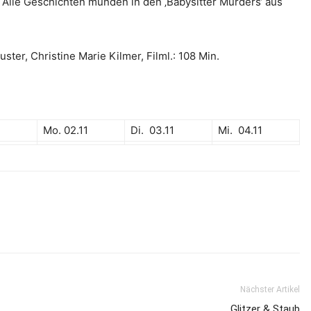
Alle Geschichten münden in den ‚Babysitter Murders‘ aus
ster, Christine Marie Kilmer, Filml.: 108 Min.
Mo. 02.11
Di. 03.11
Mi. 04.11
Nächster Artikel
Glitzer & Staub