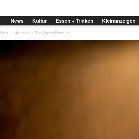
BREMER
News
Kultur
Essen + Trinken
Kleinanzeigen
Start
Neustart
The Pope’s Exorcist