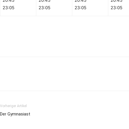
20:45
20:45
20:45
20:45
23:05
23:05
23:05
23:05
Vorheriger Artikel
Der Gymnasiast