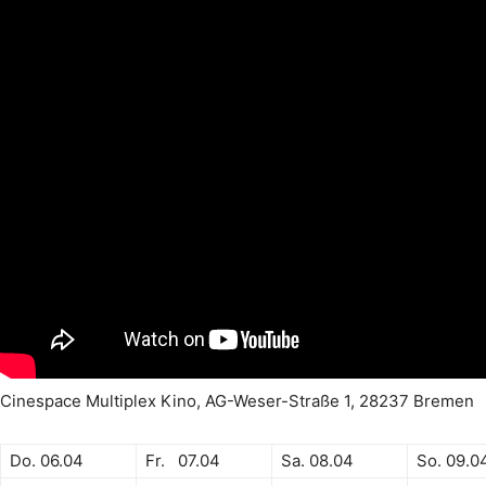
Cinespace Multiplex Kino, AG-Weser-Straße 1, 28237 Bremen
Do. 06.04
Fr. 07.04
Sa. 08.04
So. 09.0