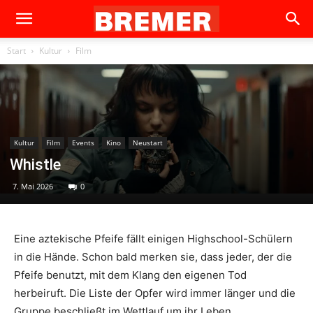
Start
Kultur
Film
Kultur
Film
Events
Kino
Neustart
Whistle
7. Mai 2026
0
Eine aztekische Pfeife fällt einigen Highschool-Schülern
in die Hände. Schon bald merken sie, dass jeder, der die
Pfeife benutzt, mit dem Klang den eigenen Tod
herbeiruft. Die Liste der Opfer wird immer länger und die
Gruppe beschließt im Wettlauf um ihr Leben