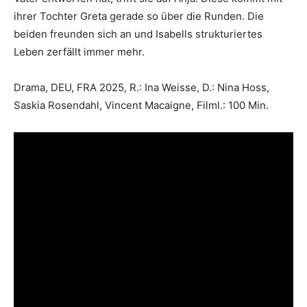
ihrer Tochter Greta gerade so über die Runden. Die
beiden freunden sich an und Isabells strukturiertes
Leben zerfällt immer mehr.
Drama, DEU, FRA 2025, R.: Ina Weisse, D.: Nina Hoss,
Saskia Rosendahl, Vincent Macaigne, Filml.: 100 Min.