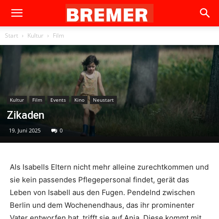
Start
Kultur
Film
Kultur
Film
Events
Kino
Neustart
Zikaden
19. Juni 2025
0
Als Isabells Eltern nicht mehr alleine zurechtkommen und
sie kein passendes Pflegepersonal findet, gerät das
Leben von Isabell aus den Fugen. Pendelnd zwischen
Berlin und dem Wochenendhaus, das ihr prominenter
Vater entworfen hat, trifft sie auf Anja. Diese kommt mit