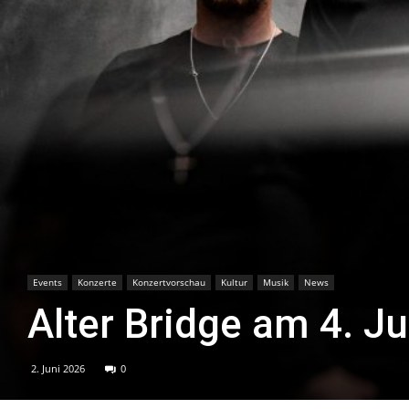
Events
Konzerte
Konzertvorschau
Kultur
Musik
News
Alter Bridge am 4. Ju
2. Juni 2026
0