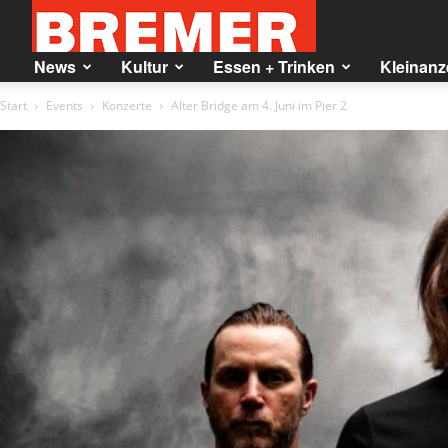
BREMER
News
Kultur
Essen + Trinken
Kleinanz
Start
Events
Konzerte
Alter Bridge am 4. Juni im Pier 2