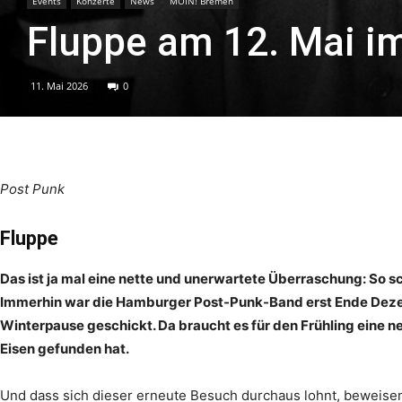
Events
Konzerte
News
MOIN! Bremen
Fluppe am 12. Mai i
11. Mai 2026
0
Post Punk
Fluppe
Das ist ja mal eine nette und unerwartete Überraschung: So s
Immerhin war die Hamburger Post-Punk-Band erst Ende Dezem
Winterpause geschickt. Da braucht es für den Frühling eine n
Eisen gefunden hat.
Und dass sich dieser erneute Besuch durchaus lohnt, beweis