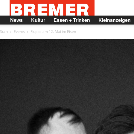
BREMER
News
Kultur
Essen + Trinken
Kleinanzeigen
Start
Events
Fluppe am 12. Mai im Eisen