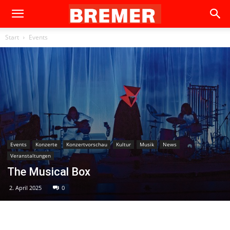
Start
Events
Events
Konzerte
Konzertvorschau
Kultur
Musik
News
Veranstaltungen
The Musical Box
2. April 2025
0