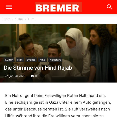
Start
Kultur
Film
Kultur
Film
Events
Kino
Neustart
Die Stimme von Hind Rajab
22. Januar 2026
0
Ein Notruf geht beim Freiwilligen Roten Halbmond ein.
Eine sechsjährige ist in Gaza unter einem Auto gefangen,
das unter Beschuss geraten ist. Sie ruft verzweifelt nach
Hilfe, während ihre die Freiwilligen versuchen, sie zu