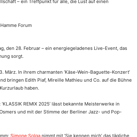
haft – ein Treffpunkt für alle, die Lust auf einen
, den 28. Februar – ein energiegeladenes Live-Event, das
mung sorgt.
 13. März. In ihrem charmanten ‘Käse-Wein-Baguette-Konzert’
nd bringen Edith Piaf, Mireille Mathieu und Co. auf die Bühne
n Kurzurlaub haben.
r: ‘KLASSIK REMIX 2025’ lässt bekannte Meisterwerke in
Osmers und mit der Stimme der Berliner Jazz- und Pop-
ramm:
Simone Solga
nimmt mit ‘Sie kennen mich’ das tägliche