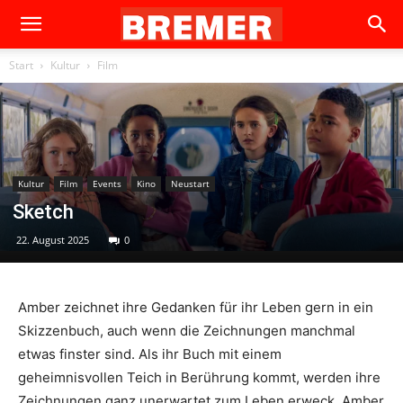
Start
Kultur
Film
Kultur
Film
Events
Kino
Neustart
Sketch
22. August 2025
0
Amber zeichnet ihre Gedanken für ihr Leben gern in ein
Skizzenbuch, auch wenn die Zeichnungen manchmal
etwas finster sind. Als ihr Buch mit einem
geheimnisvollen Teich in Berührung kommt, werden ihre
Zeichnungen ganz unerwartet zum Leben erweck. Amber