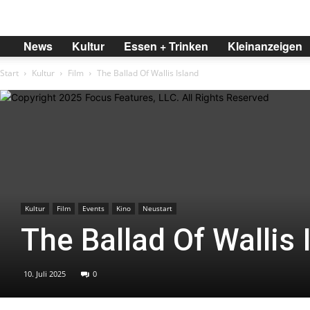
BREMER
News
Kultur
Essen + Trinken
Kleinanzeigen
Start
Kultur
Film
The Ballad Of Wallis Island
Kultur
Film
Events
Kino
Neustart
The Ballad Of Wallis 
10. Juli 2025
0