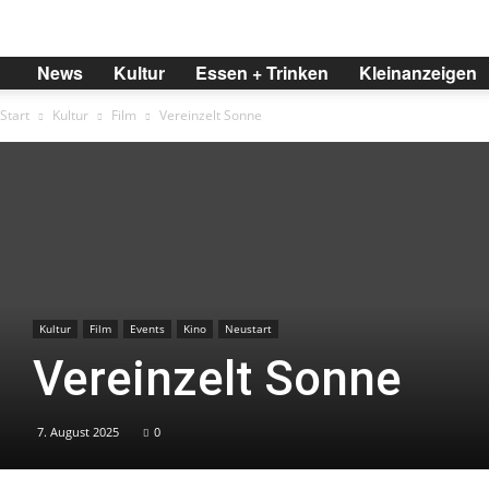
BREMER
News
Kultur
Essen + Trinken
Kleinanzeigen
Start
Kultur
Film
Vereinzelt Sonne
Kultur
Film
Events
Kino
Neustart
Vereinzelt Sonne
7. August 2025
0