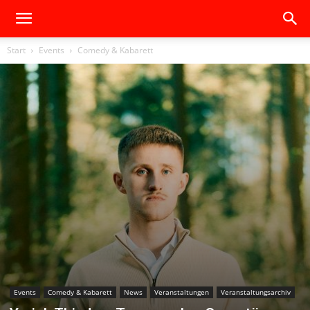
Start
Events
Comedy & Kabarett
Events
Comedy & Kabarett
News
Veranstaltungen
Veranstaltungsarchiv