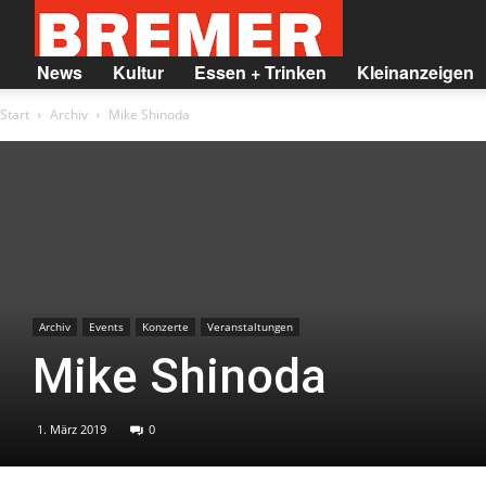
BREMER
News
Kultur
Essen + Trinken
Kleinanzeigen
Start
Archiv
Mike Shinoda
Archiv
Events
Konzerte
Veranstaltungen
Mike Shinoda
1. März 2019
0