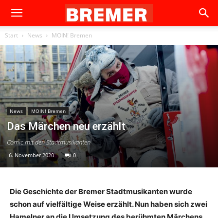
Start
News
MOIN! Bremen
News
MOIN! Bremen
Das Märchen neu erzählt
Comic mit den Stadtmusikanten
6. November 2020
0
Die Geschichte der Bremer Stadtmusikanten wurde
schon auf vielfältige Weise erzählt. Nun haben sich zwei
Hamelner an die Umsetzung des berühmten Märchens