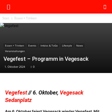
Start
Essen + Trinken
Essen + Trinken
Events
Imbiss & ToGo
Lifestyle
News
Veranstaltungen
Vegefest – Programm in Vegesack
1. Oktober 2024
0
Vegefest
// 6. Oktober,
Vegesack
Sedanplatz
Am 6. Oktober feiert Vegesack wieder Vegefest. Mit