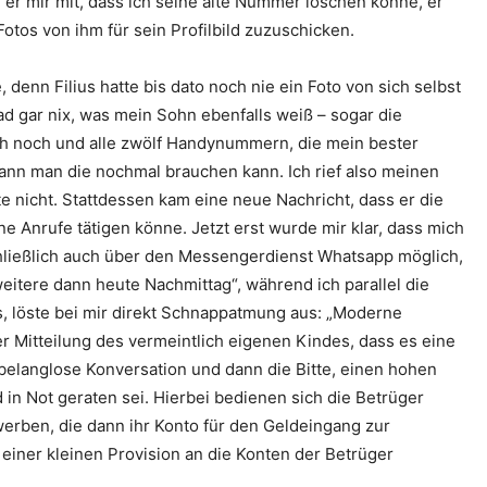
te er mir mit, dass ich seine alte Nummer löschen könne, er
otos von ihm für sein Profilbild zuzuschicken.
denn Filius hatte bis dato noch nie ein Foto von sich selbst
ad gar nix, was mein Sohn ebenfalls weiß – sogar die
h noch und alle zwölf Handynummern, die mein bester
 wann man die nochmal brauchen kann. Ich rief also meinen
nicht. Stattdessen kam eine neue Nachricht, dass er die
e Anrufe tätigen könne. Jetzt erst wurde mir klar, dass mich
schließlich auch über den Messengerdienst Whatsapp möglich,
weitere dann heute Nachmittag“, während ich parallel die
, löste bei mir direkt Schnapp­atmung aus: „Moderne
 Mitteilung des vermeintlich eigenen Kindes, dass es eine
elanglose Konversation und dann die Bitte, einen hohen
in Not geraten sei. Hierbei bedienen sich die Betrüger
werben, die dann ihr Konto für den Geldeingang zur
 einer kleinen Provision an die Konten der Betrüger