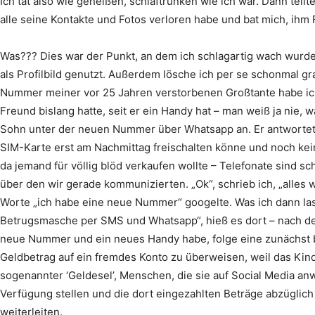
Ich tat also wie geheißen, schlaftrunken wie ich war. Dann teil
alle seine Kontakte und Fotos verloren habe und bat mich, ihm F
Was??? Dies war der Punkt, an dem ich schlagartig wach wurde, 
als Profilbild genutzt. Außerdem lösche ich per se schonmal gr
Nummer meiner vor 25 Jahren verstorbenen Großtante habe ic
Freund bislang hatte, seit er ein Handy hat – man weiß ja nie,
Sohn unter der neuen Nummer über Whatsapp an. Er antwortete 
SIM-Karte erst am Nachmittag freischalten könne und noch kein
da jemand für völlig blöd verkaufen wollte – Telefonate sind 
über den wir gerade kommunizierten. „Ok“, schrieb ich, „alles 
Worte „ich habe eine neue Nummer“ googelte. Was ich dann las
Betrugsmasche per SMS und Whatsapp“, hieß es dort – nach der
neue Nummer und ein neues Handy habe, folge eine zunächst b
Geldbetrag auf ein fremdes Konto zu überweisen, weil das Kind 
sogenannter ‘Geldesel’, Menschen, die sie auf Social Media an
Verfügung stellen und die dort eingezahlten Beträge abzüglich
weiterleiten.