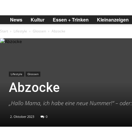
BREMER
News
Kultur
Essen + Trinken
Kleinanzeigen
Start
Lifestyle
Glossen
Abzocke
Lifestyle
Glossen
Abzocke
„Hallo Mama, ich habe eine neue Nummer!“ – oder: 
2. Oktober 2023
0