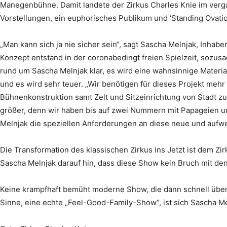
Manegenbühne. Damit landete der Zirkus Charles Knie im verga
Vorstellungen, ein euphorisches Publikum und ‘Standing Ovati
„Man kann sich ja nie sicher sein“, sagt Sascha Melnjak, Inhab
Konzept entstand in der coronabedingt freien Spielzeit, sozu
rund um Sascha Melnjak klar, es wird eine wahnsinnige Materia
und es wird sehr teuer. „Wir benötigen für dieses Projekt meh
Bühnenkonstruktion samt Zelt und Sitzeinrichtung von Stadt z
größer, denn wir haben bis auf zwei Nummern mit Papageien u
Melnjak die speziellen Anforderungen an diese neue und aufw
Die Transformation des klassischen Zirkus ins Jetzt ist dem Zi
Sascha Melnjak darauf hin, dass diese Show kein Bruch mit den 
Keine krampfhaft bemüht moderne Show, die dann schnell übers 
Sinne, eine echte „Feel-Good-Family-Show“, ist sich Sascha Me