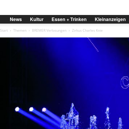
BREMER
News
Kultur
Essen + Trinken
Kleinanzeigen
Start
Themen
BREMER Verlosungen
Zirkus Charles Knie