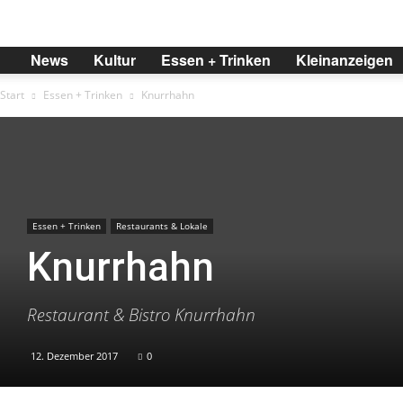
BREMER
News
Kultur
Essen + Trinken
Kleinanzeigen
Start
Essen + Trinken
Knurrhahn
Essen + Trinken
Restaurants & Lokale
Knurrhahn
Restaurant & Bistro Knurrhahn
12. Dezember 2017
0