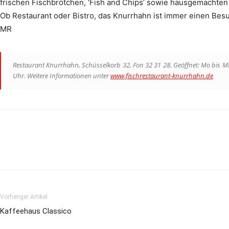
frischen Fischbrötchen, ‘Fish and Chips’ sowie hausgemachten 
Ob Restaurant oder Bistro, das Knurrhahn ist immer einen Bes
MR
Restaurant Knurrhahn, Schüsselkorb 32, Fon 32 31 28. Geöffnet: Mo bis Mi
Uhr. Weitere Informationen unter
www.fischrestaurant-knurrhahn.de
Vorheriger Artikel
Kaffeehaus Classico