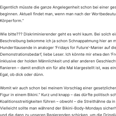
Eigentlich müsste die ganze Angelegenheit schon bei einer geset
beginnen. Aktuell findet man, wenn man nach der Wortbedeutung
Körperform.“
Wie bitte??? Diskriminierender geht es wohl kaum. Bei solch 
Beschreibung bekomme ich ja schon Schnappatmung hier an me
Hunderttausende in analoger ‘Fridays for Future’-Manier auf die 
Demonstrationsbedarf, liebe Leser. Ich könnte mir etwa den ‘Fr
inklusive der holden Männlichkeit und aller anderen Geschlechte
flanieren – damit endlich ein für alle Mal klargestellt ist, was ei
Egal, ob dick oder dünn.
Womit wir auch schon bei meinem Vorschlag einer gesetzlichen D
Figur in einem Bikini.“ Kurz und knapp – das dürfte politisch s
Koalitionsstreitigkeiten führen – obwohl – die Streithähne da in 
Vielleicht sollte man während der Bikini-Body-Mondays sicher
und die dann zu unseren Regierenden schicken, um die Dringli