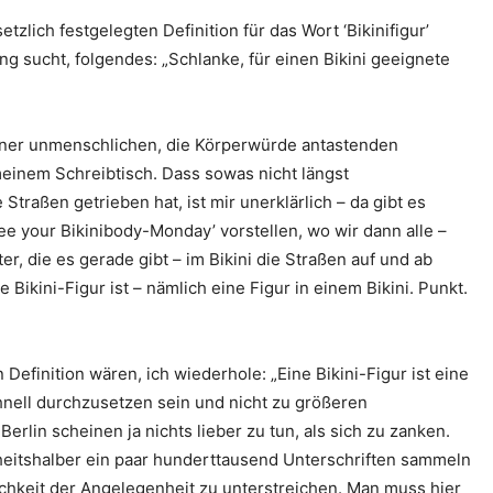
zlich festgelegten Definition für das Wort ‘Bikinifigur’
 sucht, folgendes: „Schlanke, für einen Bikini geeignete
einer unmenschlichen, die Körperwürde antastenden
inem Schreibtisch. Dass sowas nicht längst
Straßen getrieben hat, ist mir unerklärlich – da gibt es
ee your Bikinibody-Monday’ vorstellen, wo wir dann alle –
r, die es gerade gibt – im Bikini die Straßen auf und ab
ne Bikini-Figur ist – nämlich eine Figur in einem Bikini. Punkt.
efinition wären, ich wiederhole: „Eine Bikini-Figur ist eine
chnell durchzusetzen sein und nicht zu größeren
Berlin scheinen ja nichts lieber zu tun, als sich zu zanken.
heitshalber ein paar hunderttausend Unterschriften sammeln
chkeit der Angelegenheit zu unterstreichen. Man muss hier