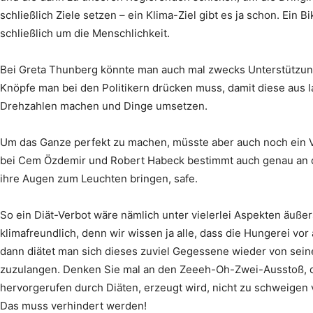
schließlich Ziele setzen – ein Klima-Ziel gibt es ja schon. Ein B
schließlich um die Menschlichkeit.
Bei Greta Thunberg könnte man auch mal zwecks Unterstützung f
Knöpfe man bei den Politikern drücken muss, damit diese aus l
Drehzahlen machen und Dinge umsetzen.
Um das Ganze perfekt zu machen, müsste aber auch noch ein Ve
bei Cem Özdemir und Robert Habeck bestimmt auch genau an der
ihre Augen zum Leuchten bringen, safe.
So ein Diät-Verbot wäre nämlich unter vielerlei Aspekten äußers
klimafreundlich, denn wir wissen ja alle, dass die Hungerei vor 
dann diätet man sich dieses zuviel Gegessene wieder von seiner
zuzulangen. Denken Sie mal an den Zeeeh-Oh-Zwei-Ausstoß, de
hervorgerufen durch Diäten, erzeugt wird, nicht zu schweigen
Das muss verhindert werden!