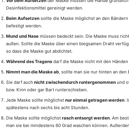
Vor dem Aufsetzen
der Maske müssen die Hände gründlich 
Desinfektionsmittel gereinigt werden.
Beim Aufsetzen
sollte die Maske möglichst an den Bändern
befestigt werden.
Mund und Nase
müssen bedeckt sein. Die Maske muss richti
außen. Sollte die Maske über einen biegsamen Draht verfüg
so dass die Maske gut abdichtet.
Während des Tragens
darf die Maske nicht mit den Händen 
Nimmt man die Maske ab
, sollte man sie nur hinten an den
Sie darf auch
nicht zwischendurch runtergenommen
und of
bzw. Kinn oder gar Bart runterschieben.
Jede Maske sollte möglichst
nur einmal getragen werden
. 
spätestens nach sechs bis acht Stunden.
Die Maske sollte möglichst
rasch entsorgt werden
. Am best
man sie bei mindestens 60 Grad waschen können. Außerdem s