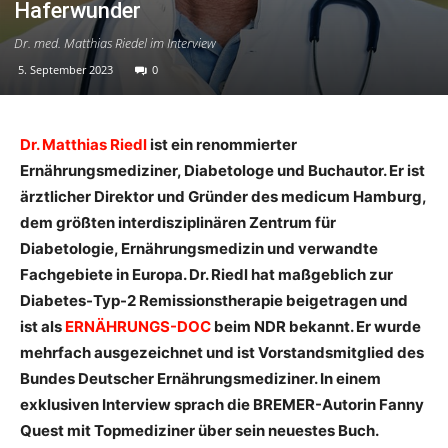
Haferwunder
Dr. med. Matthias Riedel im Interview
5. September 2023
0
Dr. Matthias Riedl
ist ein renommierter
Ernährungsmediziner, Diabetologe und Buchautor. Er ist
ärztlicher Direktor und Gründer des medicum Hamburg,
dem größten interdisziplinären Zentrum für
Diabetologie, Ernährungsmedizin und verwandte
Fachgebiete in Europa. Dr. Riedl hat maßgeblich zur
Diabetes-Typ-2 Remissionstherapie beigetragen und
ist als
ERNÄHRUNGS-DOC
beim NDR bekannt. Er wurde
mehrfach ausgezeichnet und ist Vorstandsmitglied des
Bundes Deutscher Ernährungsmediziner. In einem
exklusiven Interview sprach die BREMER-Autorin Fanny
Quest mit Topmediziner über sein neuestes Buch.